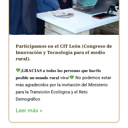
Participamos en el CIT León (Congreso de
Innovación y Tecnología para el medio
rural).
¡𝐆𝐑𝐀𝐂𝐈𝐀𝐒 𝐚 𝐭𝐨𝐝𝐚𝐬 𝐥𝐚𝐬 𝐩𝐞𝐫𝐬𝐨𝐧𝐚𝐬 𝐪𝐮𝐞 𝐡𝐚𝐜é𝐢𝐬
𝐩𝐨𝐬𝐢𝐛𝐥𝐞 𝐮𝐧 𝐦𝐮𝐧𝐝𝐨 𝐫𝐮𝐫𝐚𝐥 𝐯𝐢𝐯𝐨!
No podemos estar
más agradecidos por la invitación del Ministerio
para la Transición Ecológica y el Reto
Demográfico
Leer más »