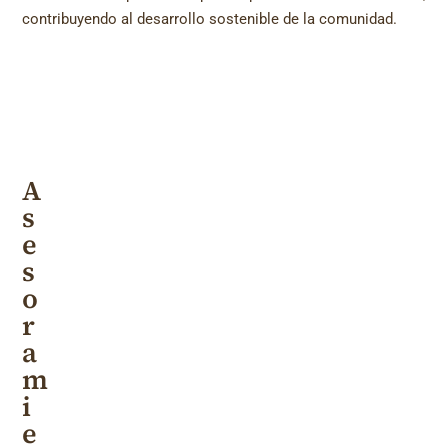
contribuyendo al desarrollo sostenible de la comunidad.
A
s
e
s
o
r
a
m
i
e