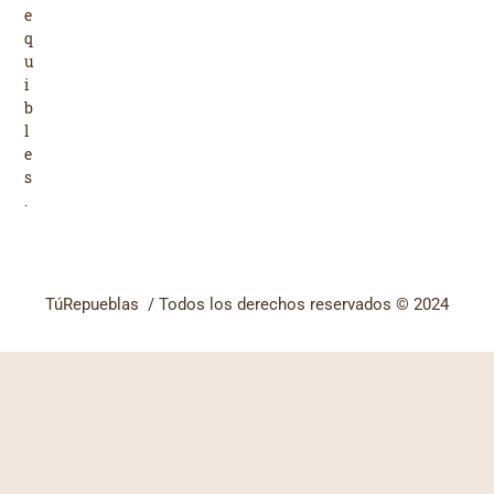
e
q
u
i
b
l
e
s
.
TúRepueblas / Todos los derechos reservados © 2024