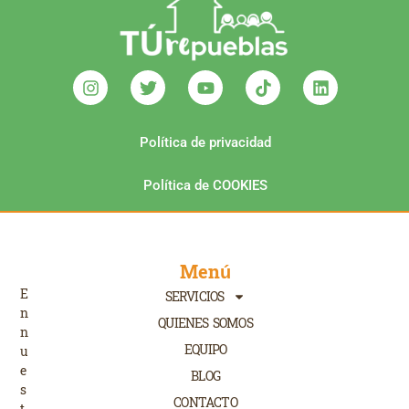
Política de privacidad
Política de COOKIES
Menú
E
SERVICIOS
n
QUIENES SOMOS
n
EQUIPO
u
e
BLOG
s
CONTACTO