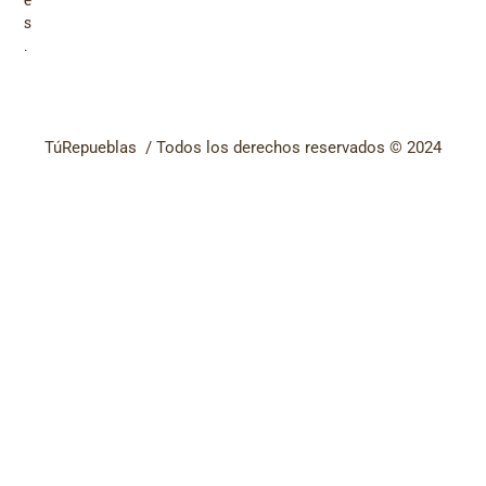
e
s
.
TúRepueblas / Todos los derechos reservados © 2024