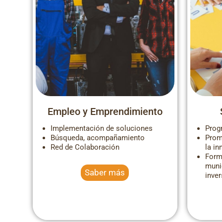
Pueblos para vivir en España
Empleo y Emprendimiento
Implementación de soluciones
Prog
Búsqueda, acompañamiento
Prom
Red de Colaboración
la i
Form
muni
Saber más
inve