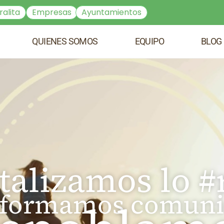
ralita
Empresas
Ayuntamientos
QUIENES SOMOS
EQUIPO
BLOG
talizamos lo #
sformamos comuni