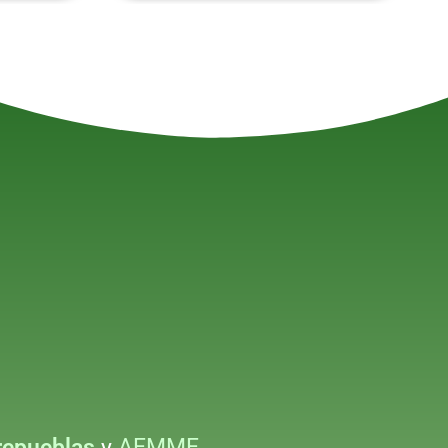
repueblas
y
AEMME.