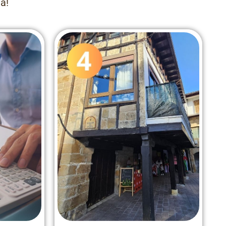
a!
spaña
Iniciativas para la repoblación