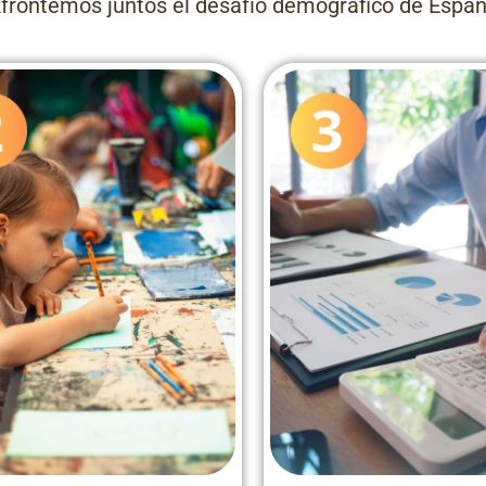
Afrontemos juntos el desafío demográfico de Españ
Repoblación en España
población España Rural
Pueblos vacios de E