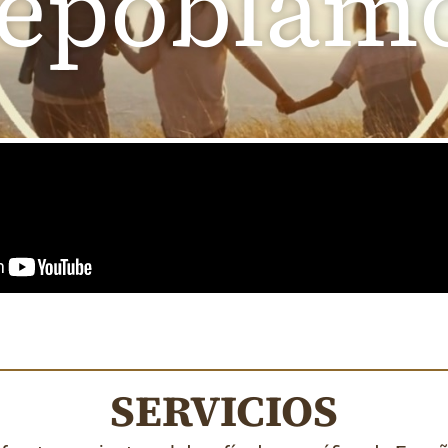
epoblam
repoblar pueblos españa
SERVICIOS