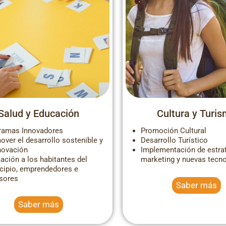
Pueblos vacios alquiler
pueblos para viv
Salud y Educación
Cultura y Turi
ramas Innovadores
Promoción Cultural
over el desarrollo sostenible y
Desarrollo Turístico
nnovación
Implementación de estra
ación a los habitantes del
marketing y nuevas tecn
cipio, emprendedores e
rsores
Saber más
Saber más