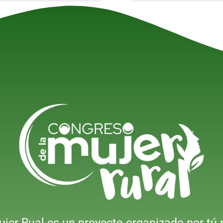
ujer Rual es un proyecto organizado por
tú 