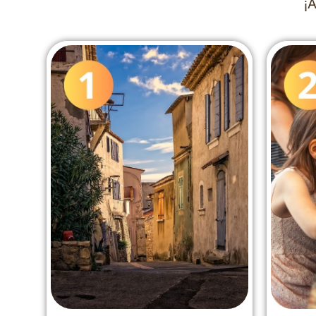
¡
despoblación en España
re